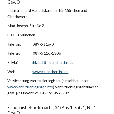
GewO
Industrie- und Handelskammer für München und
Oberbayern
Max-Joseph-Straße 2
80333 München
Telefon: 089-5116-0
Telefax: 089-5116-1306
E-Mail:
ihkmail@muenchen.ihk.de
Web:
www.muenchen.ihk.de
Versicherungsvermittlerregister (einsehbar unter
www.vermittlerregister.info
) Vermittlerregisternummer
gem. §7 FinVermV:
D-F-155-I9YT-82
Erlaubnisbehörde nach §34i Abs.1, Satz1, Nr. 1
GewO